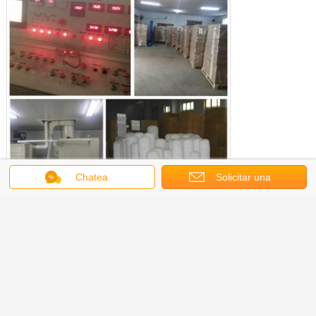
Chatea
Solicitar una
cotización
Para saber más sobre nosotros por favor
haga clic aquí
Otros productos pertinentes
haga clic aquí
El contacto:
Las ventas Sara Li
El correo electrónico:
En el caso de las empresas de servicios de
telecomunicaciones: