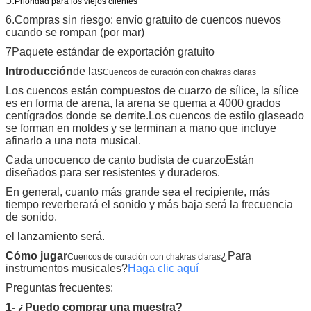
5.
Prioridad para los viejos clientes
6.Compras sin riesgo: envío gratuito de cuencos nuevos
cuando se rompan (por mar)
7Paquete estándar de exportación gratuito
Introducción
de las
Cuencos de curación con chakras claras
Los cuencos están compuestos de cuarzo de sílice, la sílice
es en forma de arena, la arena se quema a 4000 grados
centígrados donde se derrite.Los cuencos de estilo glaseado
se forman en moldes y se terminan a mano que incluye
afinarlo a una nota musical.
Cada uno
cuenco de canto budista de cuarzo
Están
diseñados para ser resistentes y duraderos.
En general, cuanto más grande sea el recipiente, más
tiempo reverberará el sonido y más baja será la frecuencia
de sonido.
el lanzamiento será.
Cómo jugar
¿Para
Cuencos de curación con chakras claras
instrumentos musicales?
Haga clic aquí
Preguntas frecuentes:
1- ¿Puedo comprar una muestra?