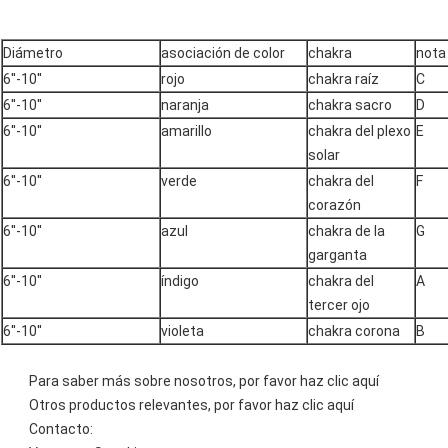
Diámetro
asociación de color
chakra
nota
6''-10''
rojo
chakra raíz
C
6''-10''
naranja
chakra sacro
D
6''-10''
amarillo
chakra del plexo
E
solar
6''-10''
verde
chakra del
F
corazón
6''-10''
azul
chakra de la
G
garganta
6''-10''
índigo
chakra del
A
tercer ojo
6''-10''
violeta
chakra corona
B
Para saber más sobre nosotros, por favor
haz clic aquí
Otros productos relevantes, por favor
haz clic aquí
Contacto: