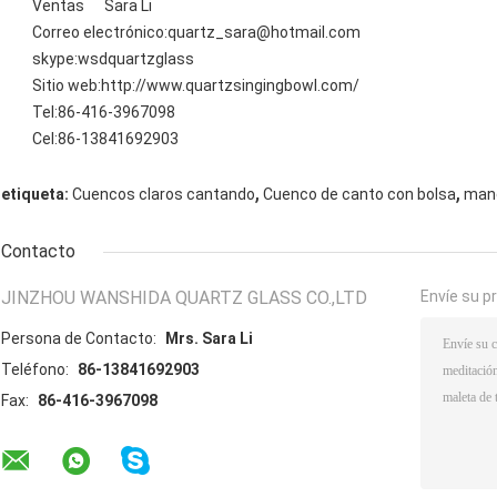
Ventas Sara Li
Correo electrónico:quartz_sara@hotmail.com
skype:wsdquartzglass
Sitio web:http://www.quartzsingingbowl.com/
Tel:86-416-3967098
Cel:86-13841692903
,
,
etiqueta:
Cuencos claros cantando
Cuenco de canto con bolsa
mane
Contacto
JINZHOU WANSHIDA QUARTZ GLASS CO.,LTD
Envíe su p
Persona de Contacto:
Mrs. Sara Li
Teléfono:
86-13841692903
Fax:
86-416-3967098