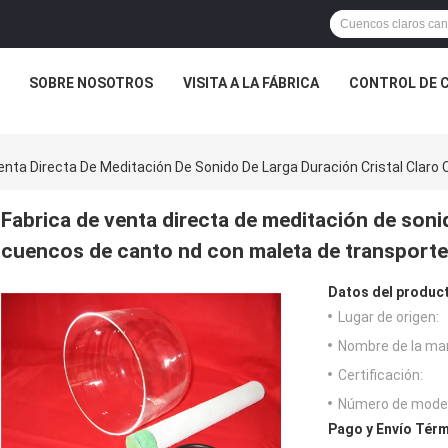
SOBRE NOSOTROS
VISITA A LA FÁBRICA
CONTROL DE 
enta Directa De Meditación De Sonido De Larga Duración Cristal Clar
Fabrica de venta directa de meditación de sonid
cuencos de canto nd con maleta de transporte
Datos del produc
Lugar de origen:
Nombre de la ma
Certificación:
Número de model
Pago y Envío Térm