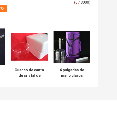
(
0
/ 3000)
Cuenco de canto
6 pulgadas de
de cristal de
mano claros
practicante con
cuencos de
a
mango y caja de
cristal con bolsas
o
transporte súper
,
gruesa y fácil de
llevar