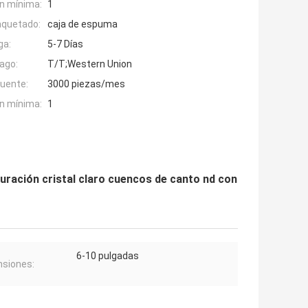
n mínima:
1
aquetado:
caja de espuma
ga:
5-7 Días
ago:
T/T;Western Union
fuente:
3000 piezas/mes
n mínima:
1
duración cristal claro cuencos de canto nd con
6-10 pulgadas
siones: