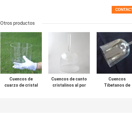
Otros productos
Cuencos de
Cuencos de canto
Cuencos
cuarzo de cristal
cristalinos al por
Tibetanos de
claro al por mayor
mayor 6-10 precio
Cristal
al por mayor
Translúcido par
Baño de Sonid
de 6-8 pulgadas
Bien Afinadas