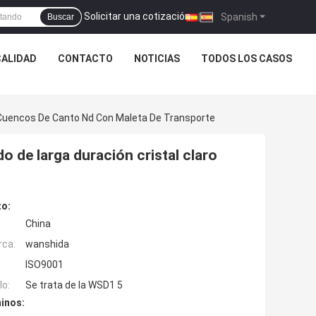
Solicitar una cotización
|
Spanish
Buscar
CALIDAD
CONTACTO
NOTICIAS
TODOS LOS CASOS
o Cuencos De Canto Nd Con Maleta De Transporte
o de larga duración cristal claro
to:
China
rca:
wanshida
ISO9001
o:
Se trata de la WSD1 5
inos: