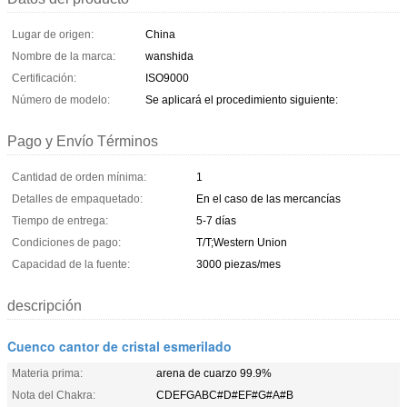
Lugar de origen:
China
Nombre de la marca:
wanshida
Certificación:
ISO9000
Número de modelo:
Se aplicará el procedimiento siguiente:
Pago y Envío Términos
Cantidad de orden mínima:
1
Detalles de empaquetado:
En el caso de las mercancías
Tiempo de entrega:
5-7 días
Condiciones de pago:
T/T;Western Union
Capacidad de la fuente:
3000 piezas/mes
descripción
Cuenco cantor de cristal esmerilado
Materia prima:
arena de cuarzo 99.9%
Nota del Chakra:
CDEFGABC#D#EF#G#A#B