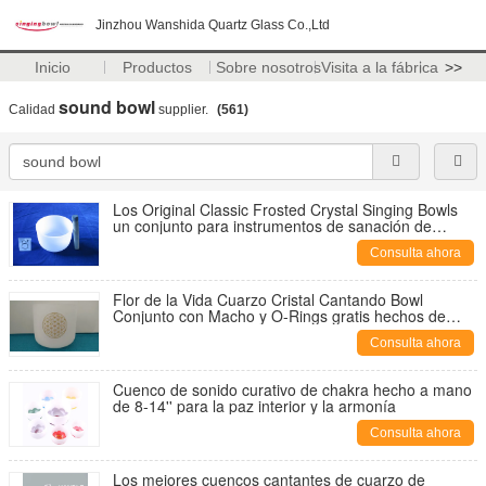
Jinzhou Wanshida Quartz Glass Co.,Ltd
Inicio
Productos
Sobre nosotros
Visita a la fábrica
>>
sound bowl
Calidad
supplier.
(561)
Los Original Classic Frosted Crystal Singing Bowls
un conjunto para instrumentos de sanación de
sonido
Consulta ahora
Flor de la Vida Cuarzo Cristal Cantando Bowl
Conjunto con Macho y O-Rings gratis hechos de
cuarzo de alta pureza
Consulta ahora
Cuenco de sonido curativo de chakra hecho a mano
de 8-14'' para la paz interior y la armonía
Consulta ahora
Los mejores cuencos cantantes de cuarzo de