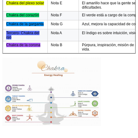
Chakra del plexo solar
Nota E
El amarillo hace que la gente sea
dificultades.
Chakra del corazón
Nota F
El verde está a cargo de la comp
Chakra de la garganta
Nota G
Azul, mejora la capacidad de com
Tercero
- Chakra del
Nota A
El índigo es sobre intuición, visió
ojo
Chakra de la corona
Nota B
Púrpura, inspiración, misión de s
vida.