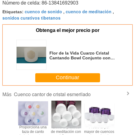
Número de celda: 86-13841692903
cuenco de sonido
cuenco de meditación
Etiquetas:
,
,
sonidos curativos tibetanos
Obtenga el mejor precio por
Flor de la Vida Cuarzo Cristal
Cantando Bowl Conjunto con
Macho y O-Rings gratis hechos
de cuarzo de alta pureza
Continuar
Cuenco cantor de cristal esmerilado
Más
Juego de
Cuencos cantores
Chakra de Loto
Proporci
Cuencos
de cristal
afinado un
taza de 