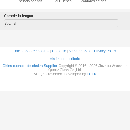
Cantores de
seleccionados a
conjunto de cristal
helada co
Cristal de Cuarzo
mano de primera
de cuarzo helado
de cha
de Flores al por
calidad con
7"-14"
CDEF
mayor para
estuche y mazo
Cambie la lengua
Chakras con
de goma para
Mazo y Estuche
terapia de sonido
Spanish
y baño
Inicio
|
Sobre nosotros
|
Contacto
|
Mapa del Sitio
|
Privacy Policy
Visión de escritorio
China cuencos de chakra Supplier.
Copyright © 2016 - 2026 Jinzhou Wanshida
Quartz Glass Co.,Ltd.
All rights reserved. Developed by
ECER