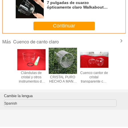
7 pulgadas de cuarzo
ópticamente claro Walkabout
Cantando Bowl
Continuar
Cuenco de canto claro
Más
de canto
Clándulas de
CUENCO DE
Cuenco cantor de
Cuenco d
al claro
cristal y otros
CRISTAL PURO
cristal
de cri
no de 6
instrumentos de
HECHO A MANO
transparente con
transpare
as a 10
cristal
CON ASA Y
mango de 6"-10"
maleta
adas
BOLSAS DE
transp
TRANSPORTE
Cambie la lengua
ACOLCHADAS
Venta al por
Spanish
mayor en China