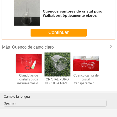
Cuencos cantores de cristal puro
Walkabout ópticamente claros
Continuar
Cuenco de canto claro
Más
de canto
Clándulas de
CUENCO DE
Cuenco cantor de
Cuenco d
al claro
cristal y otros
CRISTAL PURO
cristal
de cri
no de 6
instrumentos de
HECHO A MANO
transparente con
transpare
as a 10
cristal
CON ASA Y
mango de 6"-10"
maleta
adas
BOLSAS DE
transp
TRANSPORTE
Cambie la lengua
ACOLCHADAS
Venta al por
Spanish
mayor en China