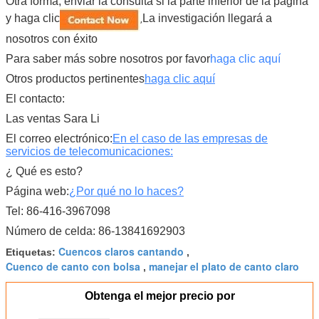
Otra forma, enviar la consulta si la parte inferior de la página
y haga clic
La investigación llegará a
,
nosotros con éxito
Para saber más sobre nosotros por favor
haga clic aquí
Otros productos pertinentes
haga clic aquí
El contacto:
Las ventas Sara Li
El correo electrónico:
En el caso de las empresas de
servicios de telecomunicaciones:
¿ Qué es esto?
Página web:
¿Por qué no lo haces?
Tel: 86-416-3967098
Número de celda: 86-13841692903
Cuencos claros cantando
Etiquetas:
,
Cuenco de canto con bolsa
manejar el plato de canto claro
,
Obtenga el mejor precio por