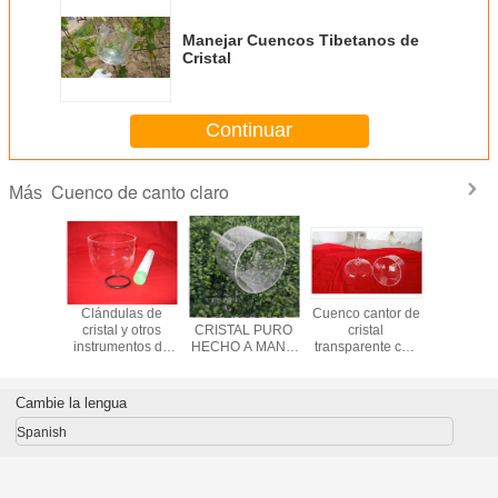
Manejar Cuencos Tibetanos de
Cristal
Continuar
Cuenco de canto claro
Más
de canto
Clándulas de
CUENCO DE
Cuenco cantor de
Cuenco d
al claro
cristal y otros
CRISTAL PURO
cristal
de cri
no de 6
instrumentos de
HECHO A MANO
transparente con
transpare
as a 10
cristal
CON ASA Y
mango de 6"-10"
maleta
adas
BOLSAS DE
transp
TRANSPORTE
Cambie la lengua
ACOLCHADAS
Venta al por
Spanish
mayor en China