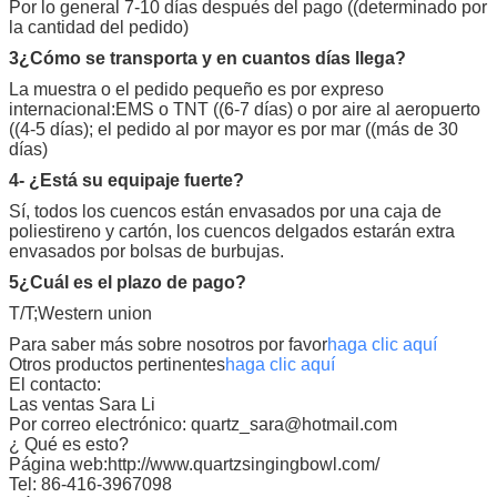
Por lo general 7-10 días después del pago ((determinado por
la cantidad del pedido)
3¿Cómo se transporta y en cuantos días llega?
La muestra o el pedido pequeño es por expreso
internacional:EMS o TNT ((6-7 días) o por aire al aeropuerto
((4-5 días); el pedido al por mayor es por mar ((más de 30
días)
4- ¿Está su equipaje fuerte?
Sí, todos los cuencos están envasados por una caja de
poliestireno y cartón, los cuencos delgados estarán extra
envasados por bolsas de burbujas.
5¿Cuál es el plazo de pago?
T/T;Western union
Para saber más sobre nosotros por favor
haga clic aquí
Otros productos pertinentes
haga clic aquí
El contacto:
Las ventas Sara Li
Por correo electrónico: quartz_sara@hotmail.com
¿ Qué es esto?
Página web:http://www.quartzsingingbowl.com/
Tel: 86-416-3967098