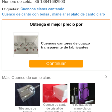
Número de celda: 86-13841692903
Cuencos claros cantando
Etiquetas:
,
Cuenco de canto con bolsa
manejar el plato de canto claro
,
Obtenga el mejor precio por
Cuencos cantores de cuarzo
transparente de fabricantes
Continuar
Cuenco de canto claro
Más
de canto
Cuencos
Cuenco de canto
6 pulgadas de
Fabrica d
os al por
Tibetanos de
de cristal de
mano claros
direct