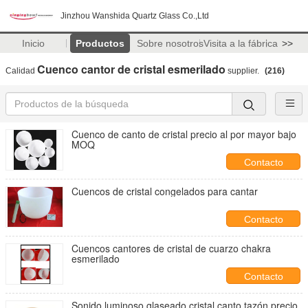
Jinzhou Wanshida Quartz Glass Co.,Ltd
Inicio
Productos
Sobre nosotros
Visita a la fábrica
>>
Cuenco cantor de cristal esmerilado
Calidad
supplier.
(216)
Cuenco de canto de cristal precio al por mayor bajo
MOQ
Contacto
Cuencos de cristal congelados para cantar
Contacto
Cuencos cantores de cristal de cuarzo chakra
esmerilado
Contacto
Sonido luminoso glaseado cristal canto tazón precio