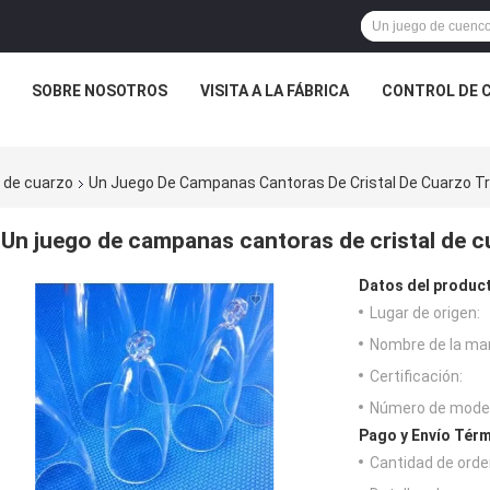
SOBRE NOSOTROS
VISITA A LA FÁBRICA
CONTROL DE 
o de cuarzo
Un Juego De Campanas Cantoras De Cristal De Cuarzo T
Un juego de campanas cantoras de cristal de 
Datos del produc
Lugar de origen:
Nombre de la ma
Certificación:
Número de model
Pago y Envío Térm
Cantidad de orde