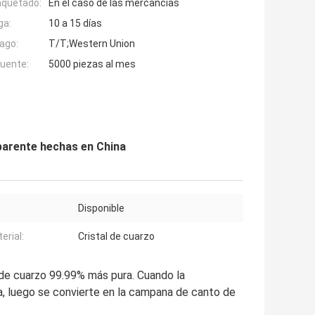
aquetado:
En el caso de las mercancías
ga:
10 a 15 días
ago:
T/T;Western Union
fuente:
5000 piezas al mes
parente hechas en China
Disponible
erial:
Cristal de cuarzo
de cuarzo 99.99% más pura. Cuando la
a, luego se convierte en la campana de canto de