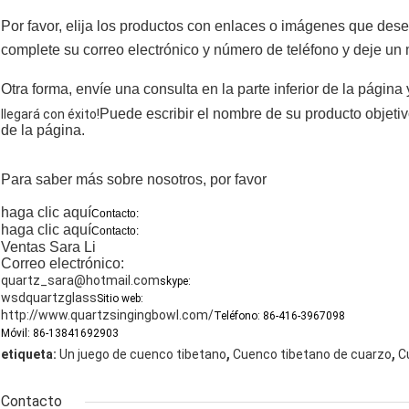
Por favor, elija los productos con enlaces o imágenes que des
complete su correo electrónico y número de teléfono y deje un
Otra forma, envíe una consulta en la parte inferior de la página
Puede escribir el nombre de su producto objetiv
llegará con éxito!
de la página.
Para saber más sobre nosotros, por favor
haga clic aquí
Contacto:
haga clic aquí
Contacto:
Ventas Sara Li
Correo electrónico:
quartz_sara@hotmail.com
skype:
wsdquartzglass
Sitio web:
http://www.quartzsingingbowl.com/
Teléfono: 86-416-3967098
Móvil: 86-13841692903
,
,
etiqueta:
Un juego de cuenco tibetano
Cuenco tibetano de cuarzo
C
Contacto