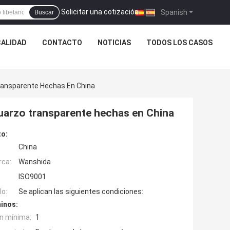
Solicitar una cotización
|
Spanish
Buscar
CALIDAD
CONTACTO
NOTICIAS
TODOS LOS CASOS
ransparente Hechas En China
cuarzo transparente hechas en China
to:
China
rca:
Wanshida
ISO9001
o:
Se aplican las siguientes condiciones:
inos:
n mínima:
1