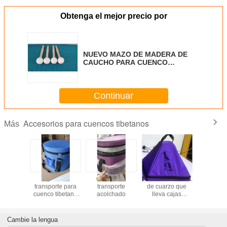
Obtenga el mejor precio por
NUEVO MAZO DE MADERA DE
CAUCHO PARA CUENCO
CANTOR DE CRISTAL,
HERRAMIENTA DE GONG
Continuar
Accesorios para cuencos tibetanos
Más
 algodón
Funda de
Cuerpo de
Pirámide cantora
Negro 
gro con
transporte para
transporte
de cuarzo que
Algodón 
lla para
cuenco tibetano
acolchado
lleva cajas
para tran
de canto
extra gruesa, fácil
hechas de tela a
Cuen
stal de
para una mejor
prueba de
Tibetan
abricados
protección
suciedad
Cristal H
Cambie la lengua
 fáciles
China Fá