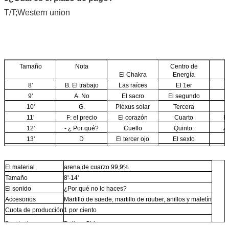
T/T;Western union
Tamaño
Nota
Centro de
El Chakra
Energía
E
8'
B. El trabajo
Las raíces
El 1er
V
9'
A. No
El sacro
El segundo
10'
G.
Pléxus solar
Tercera
E
11'
F: el precio
El corazón
Cuarto
E
12'
- ¿ Por qué?
Cuello
Quinto.
A
13'
D
El tercer ojo
El sexto
N
14'
C. Las
Coronado
El séptimo
E
El material
arena de cuarzo 99,9%
Tamaño
8'-14'
El sonido
¿Por qué no lo haces?
Accesorios
Martillo de suede, martillo de ruuber, anillos y maletín
Cuota de producción
1 por ciento
Puerto de carga
Dalian, China