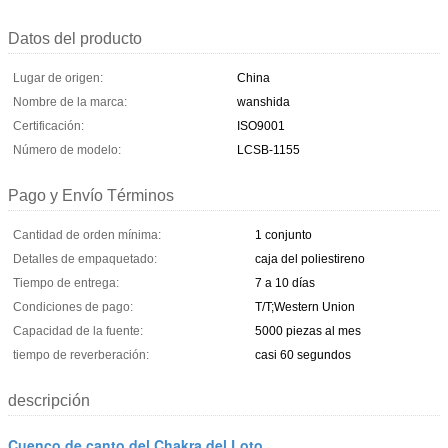
Datos del producto
Lugar de origen:
China
Nombre de la marca:
wanshida
Certificación:
ISO9001
Número de modelo:
LCSB-1155
Pago y Envío Términos
Cantidad de orden mínima:
1 conjunto
Detalles de empaquetado:
caja del poliestireno
Tiempo de entrega:
7 a 10 días
Condiciones de pago:
T/T;Western Union
Capacidad de la fuente:
5000 piezas al mes
tiempo de reverberación:
casi 60 segundos
descripción
Cuenco de canto del Chakra del Loto