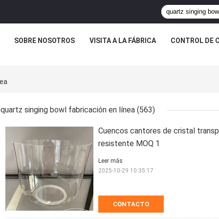
SOBRE NOSOTROS
VISITA A LA FÁBRICA
CONTROL DE 
nea
quartz singing bowl fabricación en línea
(563)
Cuencos cantores de cristal trans
resistente MOQ 1
Leer más
2025-10-29 10:35:17
CONTACTO