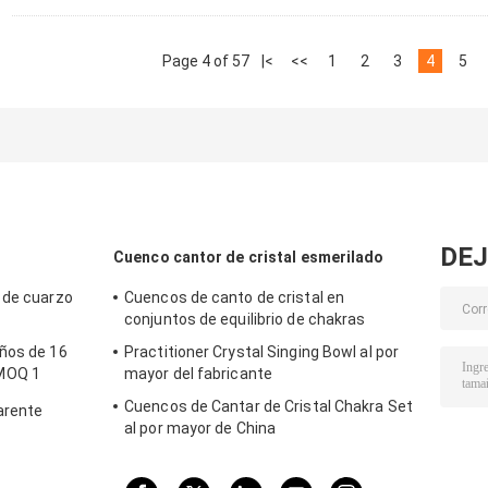
Page 4 of 57
|<
<<
1
2
3
4
5
DEJ
Cuenco cantor de cristal esmerilado
 de cuarzo
Cuencos de canto de cristal en
conjuntos de equilibrio de chakras
ños de 16
Practitioner Crystal Singing Bowl al por
MOQ 1
mayor del fabricante
Cuencos de Cantar de Cristal Chakra Set
arente
al por mayor de China